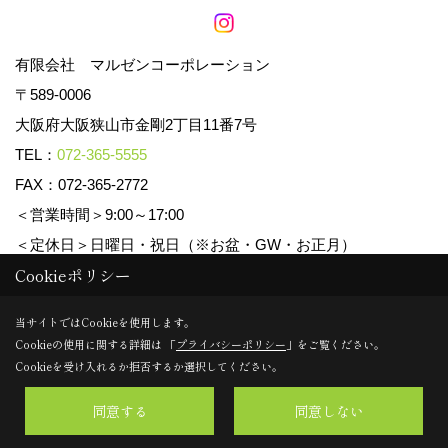
有限会社 マルゼンコーポレーション
〒589-0006
大阪府大阪狭山市金剛2丁目11番7号
TEL：
072-365-5555
FAX：072-365-2772
＜営業時間＞9:00～17:00
＜定休日＞日曜日・祝日（※お盆・GW・お正月）
Cookieポリシー
Copyright (c) マルゼンコーポレーション. All Rights Reserved.
当サイトではCookieを使用します。
Cookieの使用に関する詳細は 「
プライバシーポリシー
」をご覧ください。
Produced by
ゴデスクリエイト
Cookieを受け入れるか拒否するか選択してください。
同意する
同意しない