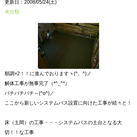
更新日：2008/05/24(土)
未分類
順調×2！！に進んでおりますヽ(^。^)ノ
解体工事が無事完了（*^_^*）
パチパチパチ～(^o^)／
ここから新しいシステムバス設置に向けた工事が続々と！
床（土間）の工事・・・システムバスの土台となる大
切！！な工事