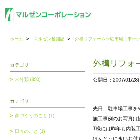
ホーム
マルゼン奮闘記
外構リフォーム☆駐車場工事☆
外構リフォ
カテゴリー
未分類 (890)
公開日：2007/01/28(
カテゴリ
先日、駐車場工事をや
家づくりのこと (1)
施工事例のお写真は
T様には昨年も内装
日々のこと (1)
ほんと～に永いお付き