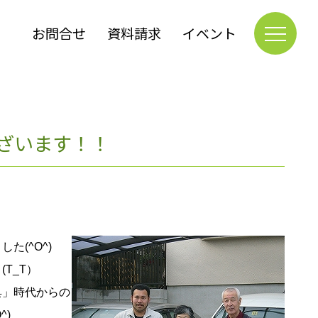
お問合せ
資料請求
イベント
ざいます！！
(^O^)
T_T）
具」時代からの
^)