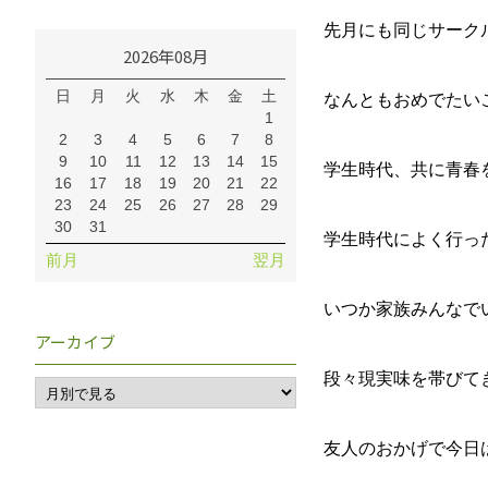
先月にも同じサーク
2026年08月
日
月
火
水
木
金
土
なんともおめでたい
1
2
3
4
5
6
7
8
9
10
11
12
13
14
15
学生時代、共に青春
16
17
18
19
20
21
22
23
24
25
26
27
28
29
30
31
学生時代によく行っ
前月
翌月
いつか家族みんなで
アーカイブ
段々現実味を帯びて
友人のおかげで今日