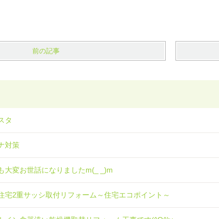
前の記事
スタ
ナ対策
も大変お世話になりましたm(_ _)m
住宅2重サッシ取付リフォーム～住宅エコポイント～