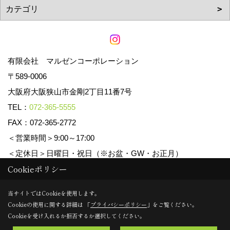
有限会社 マルゼンコーポレーション
〒589-0006
大阪府大阪狭山市金剛2丁目11番7号
TEL：
072-365-5555
FAX：072-365-2772
＜営業時間＞9:00～17:00
＜定休日＞日曜日・祝日（※お盆・GW・お正月）
Cookieポリシー
Copyright (c) マルゼンコーポレーション. All Rights Reserved.
当サイトではCookieを使用します。
Cookieの使用に関する詳細は 「
プライバシーポリシー
」をご覧ください。
Produced by
ゴデスクリエイト
Cookieを受け入れるか拒否するか選択してください。