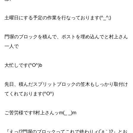
土曜日にする予定の作業を行なっております(^_^;)
門塀のブロックを積んで、ポストを埋め込んでと村上さん
一人で
大忙しです(^O^)b
先日、積んだスプリットブロックの笠木もしっかり取付け
てくれております(^O^)
ご苦労様です!!村上さんッm(_ _)m
『えっ!?門塀のブロックってこれで終わりィ(´д｀)?』とお