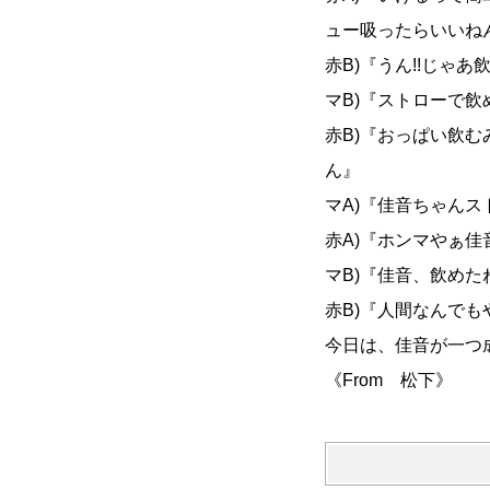
ュー吸ったらいいねん(
赤B)『うん!!じゃあ
マB)『ストローで飲め
赤B)『おっぱい飲む
ん』
マA)『佳音ちゃんス
赤A)『ホンマやぁ佳音
マB)『佳音、飲めたね
赤B)『人間なんでも
今日は、佳音が一つ成
《From 松下》