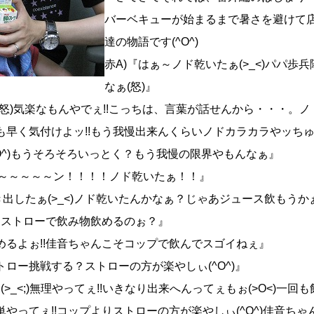
バーベキューが始まるまで暑さを避けて
達の物語です(^O^)
赤A)『はぁ～ノド乾いたぁ(>_<)パパ
なぁ(怒)』
(怒)気楽なもんやでぇ!!こっちは、言葉が話せんから・・・。
も早く気付けよッ!!もう我慢出来んくらいノドカラカラやッちゅ
^O^)もうそろそろいっとく？もう我慢の限界やもんなぁ』
～～～～～～ン！！！！ノド乾いたぁ！！』
泣き出したぁ(>_<)ノド乾いたんかなぁ？じゃあジュース飲もうかぁ(
ゃんストローで飲み物飲めるのぉ？』
めるよぉ!!佳音ちゃんこそコップで飲んでスゴイねぇ』
トロー挑戦する？ストローの方が楽やしぃ(^O^)』
ぇ(>_<;)無理やってぇ!!いきなり出来へんってぇもぉ(>O<)一
単やってぇ!!コップよりストローの方が楽やしぃ(^O^)佳音ちゃ