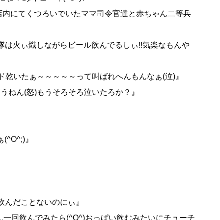
店内にてくつろいでいたママ司令官達と赤ちゃん二等兵
歩兵隊は火ぃ熾しながらビール飲んでるしぃ!!気楽なもんや
ノド乾いたぁ～～～～～って叫ばれへんもんなぁ(泣)』
うねん(怒)もうそろそろ泣いたろか？』
^O^;)』
回も飲んだことないのにぃ』
ん一回飲んでみたら(^O^)おっぱい飲むみたいにチューチ