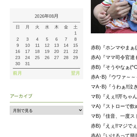
2026年08月
日
月
火
水
木
金
土
1
2
3
4
5
6
7
8
9
10
11
12
13
14
15
赤B)『ホンマやまぁ
16
17
18
19
20
21
22
赤A)『ママ司令官達
23
24
25
26
27
28
29
30
31
赤B)『そうやなぁ(
前月
翌月
赤A･B)『ウワァ～
マA･B)『うわぁ!!
アーカイブ
マB)『えぇ!!芹ち
マA)『ストローで飲
マB)『佳音、一度ス
赤B)『えぇ!!マジで
赤A)『いけるって簡