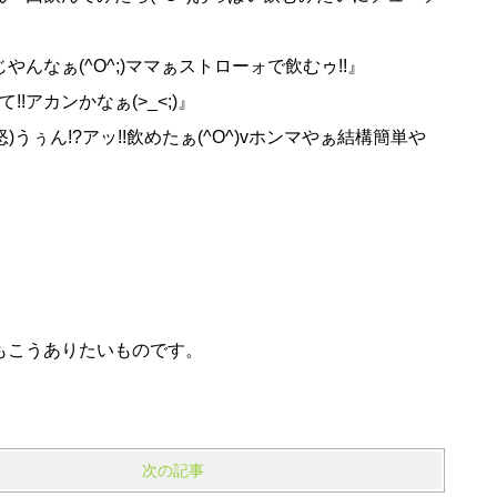
やんなぁ(^O^;)ママぁストローォで飲むゥ!!』
アカンかなぁ(>_<;)』
ぅん!?アッ!!飲めたぁ(^O^)vホンマやぁ結構簡単や
らもこうありたいものです。
次の記事