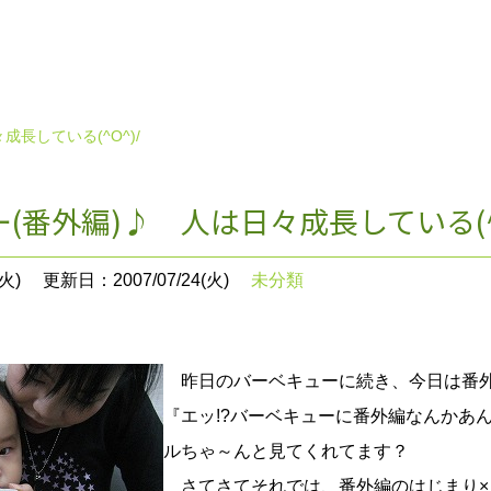
成長している(^O^)/
(番外編)♪ 人は日々成長している(^O
火)
更新日：2007/07/24(火)
未分類
昨日のバーベキューに続き、今日は番外編を
『エッ!?バーベキューに番外編なんかあ
ルちゃ～んと見てくれてます？
さてさてそれでは、番外編のはじまり×２(≧▽