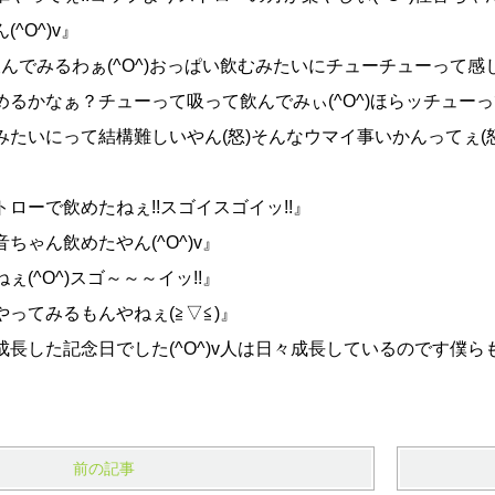
^O^)v』
飲んでみるわぁ(^O^)おっぱい飲むみたいにチューチューって感じ
るかなぁ？チューって吸って飲んでみぃ(^O^)ほらッチューって!!
みたいにって結構難しいやん(怒)そんなウマイ事いかんってぇ(怒)う
トローで飲めたねぇ!!スゴイスゴイッ!!』
ちゃん飲めたやん(^O^)v』
ぇ(^O^)スゴ～～～イッ!!』
やってみるもんやねぇ(≧▽≦)』
長した記念日でした(^O^)v人は日々成長しているのです僕
前の記事