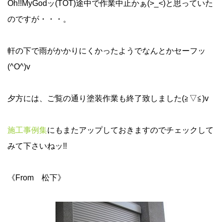
Oh!!MyGodッ(TOT)途中で作業中止かぁ(>_<)と思っていた
のですが・・・。
軒の下で雨がかかりにくかったようでなんとかセーフッ
(^O^)v
夕方には、ご覧の通り塗装作業も終了致しました(≧▽≦)v
施工事例集
にもまたアップしておきますのでチェックして
みて下さいねッ!!
《From 松下》