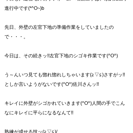
進行中です(*^O~)b
先日、外壁の左官下地の準備作業をしていましたの
で・・・。
今日は、その続きッ!!左官下地のシゴキ作業です(^O^)
う～んいつ見ても惚れ惚れしちゃいます(≧▽≦)さすがッ!!
としか言いようがないです(^O^)佐川さんッ!!
キレイに外壁がシゴかれていきます(^O^)人間の手でこん
なにキレイに平らになるなんて!!
熟練が成せる技ッ(≧▽≦)/