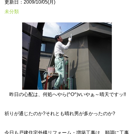
更新日：2009/10/05(月)
未分類
昨日の心配は、何処へやら(^O^)vいやぁ～晴天ですッ!!
祈りが通じたのか?それとも晴れ男が多かったのか?
今日も戸建住宅外構リフォーム・増築工事は、順調に工事