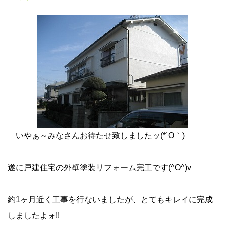
いやぁ～みなさんお待たせ致しましたッ(*´O｀)ゝ
遂に戸建住宅の外壁塗装リフォーム完工です(^O^)v
約1ヶ月近く工事を行ないましたが、とてもキレイに完成
しましたよォ!!