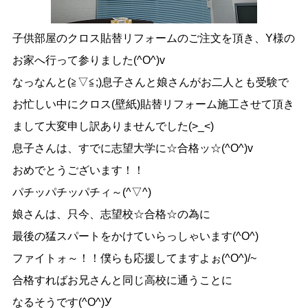
子供部屋のクロス貼替リフォームのご注文を頂き、Y様の
お家へ行って参りました(^O^)v
なっなんと(≧▽≦;)息子さんと娘さんがお二人とも受験で
お忙しい中にクロス(壁紙)貼替リフォーム施工させて頂き
まして大変申し訳ありませんでした(>_<)
息子さんは、すでに志望大学に☆合格ッ☆(^O^)v
おめでとうございます！！
パチッパチッパチィ～(^▽^)
娘さんは、只今、志望校☆合格☆の為に
最後の猛スパートをかけていらっしゃいます(^O^)
ファイトォ～！！僕らも応援してますよぉ(^O^)/~
合格すればお兄さんと同じ高校に通うことに
なるそうです(^O^)У