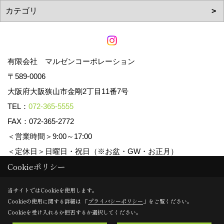
有限会社 マルゼンコーポレーション
〒589-0006
大阪府大阪狭山市金剛2丁目11番7号
TEL：
072-365-5555
FAX：072-365-2772
＜営業時間＞9:00～17:00
＜定休日＞日曜日・祝日（※お盆・GW・お正月）
Cookieポリシー
Copyright (c) マルゼンコーポレーション. All Rights Reserved.
当サイトではCookieを使用します。
Cookieの使用に関する詳細は 「
プライバシーポリシー
」をご覧ください。
Produced by
ゴデスクリエイト
Cookieを受け入れるか拒否するか選択してください。