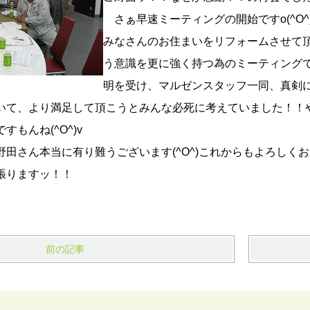
さぁ早速ミーティングの開始ですo(^O^)o
みなさんのお住まいをリフォームさせて
う意識を更に強く持つ為のミーティングです
明を受け、マルゼンスタッフ一同、真剣に耳
いて、より満足して頂こうとみんな必死に考えていました！！
もんね(^O^)v
田さん本当に有り難うございます(^O^)これからもよろしくお
張りますッ！！
前の記事