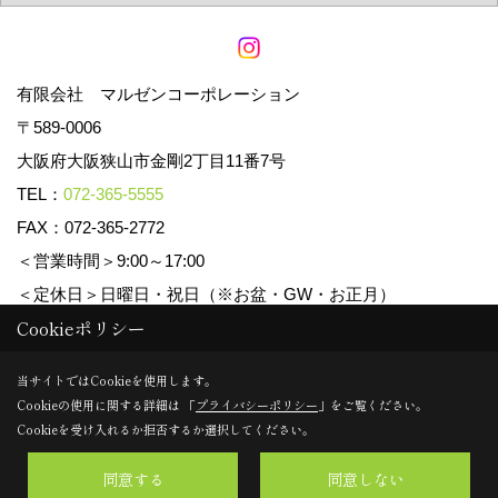
有限会社 マルゼンコーポレーション
〒589-0006
大阪府大阪狭山市金剛2丁目11番7号
TEL：
072-365-5555
FAX：072-365-2772
＜営業時間＞9:00～17:00
＜定休日＞日曜日・祝日（※お盆・GW・お正月）
Cookieポリシー
Copyright (c) マルゼンコーポレーション. All Rights Reserved.
当サイトではCookieを使用します。
Cookieの使用に関する詳細は 「
プライバシーポリシー
」をご覧ください。
Produced by
ゴデスクリエイト
Cookieを受け入れるか拒否するか選択してください。
同意する
同意しない