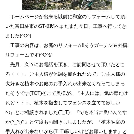
ホームページが出来る以前に和室のリフォームして頂
いた富田林市のST様邸へまたまた今日、工事へ行ってき
ました(^O^)
工事の内容は、お庭のリフォーム!!そうガーデン＆外構
リフォームです(^O^)/
先月、久々にお電話を頂き、ご訪問させて頂いたとこ
ろ・・・。ご主人様が体調を崩されたので、ご主人様の
大好きな植木やお庭のお手入れが出来なくなってしまっ
たそうです(TOT)そこで奥様が、『主人には、気の毒だけ
れど・・・。植木を撤去してフェンスを立てて欲しい
の』とご相談されました(T_T)ゝ『でも本当に良いんです
か(^_^;)?』と何度もお聞きししましたが、『植木や庭の
手入れが出来ないから(T_T)寂しいけどお願いします』と