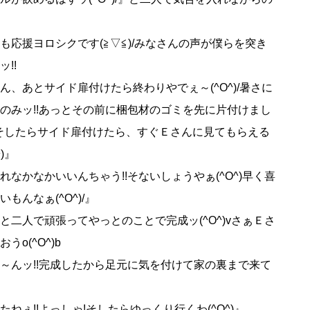
も応援ヨロシクです(≧▽≦)/みなさんの声が僕らを突き
!!
ん、あとサイド扉付けたら終わりやでぇ～(^O^)/暑さに
のみッ!!あっとその前に梱包材のゴミを先に片付けまし
^)そしたらサイド扉付けたら、すぐＥさんに見てもらえる
)』
れなかなかいいんちゃう!!そないしょうやぁ(^O^)早く喜
もんなぁ(^O^)/』
と二人で頑張ってやっとのことで完成ッ(^O^)vさぁＥさ
うo(^O^)b
～んッ!!完成したから足元に気を付けて家の裏まで来て
ねぇ!!よっしゃ!そしたらゆっくり行くわ(^O^)』