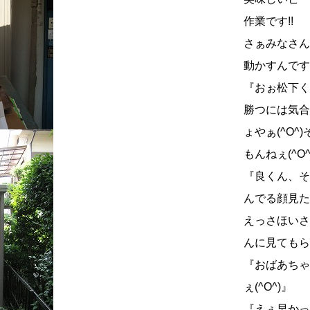
作業です!!
さぁみなさん
動かすんですッ
『おぉ松下く
勝つには気合
ょやぁ(^O
もんねぇ(^O^
『良くん、そ
んでる顔見たい
えっさほいさ
んに見てもらお
『おばあちゃ
ぇ(^O^)』
『えぇ早かった