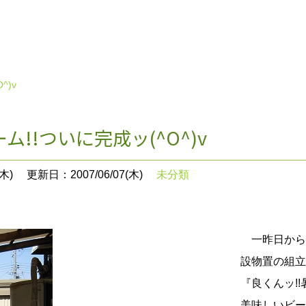
^)v
ム!!ついに完成ッ(^O^)v
木)
更新日：2007/06/07(木)
未分類
一昨日から続
設物置の組立
『良くんッ!!
美味しいビー