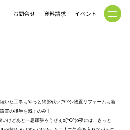
お問合せ
資料請求
イベント
いた工事もやっと終盤戦ッ(^O^)v物置リフォームも新
設置の後半を残すのみ!!
暑いけどあと一息頑張ろうぜぇo(^O^)o夜には、きっと
ルが飲めるはずッ(^O^)/』と二人で気合を入れながらの