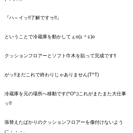
『ハ～イッ!!了解ですゥ!!』
ということで冷蔵庫を動かしてぇo(≧＾≦)o
クッションフロアーとソフト巾木を貼って完成です!!
がッ!!まだこれで終わりじゃありません(T^T)ゝ
冷蔵庫を元の場所へ移動です(^O^;)これがまたまた大仕事
ッ!!
張替えたばかりのクッションフロアーを傷付けないよう
に・・・。