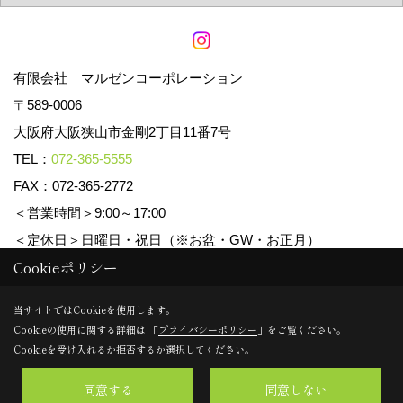
有限会社 マルゼンコーポレーション
〒589-0006
大阪府大阪狭山市金剛2丁目11番7号
TEL：
072-365-5555
FAX：072-365-2772
＜営業時間＞9:00～17:00
＜定休日＞日曜日・祝日（※お盆・GW・お正月）
Cookieポリシー
Copyright (c) マルゼンコーポレーション. All Rights Reserved.
当サイトではCookieを使用します。
Cookieの使用に関する詳細は 「
プライバシーポリシー
」をご覧ください。
Produced by
ゴデスクリエイト
Cookieを受け入れるか拒否するか選択してください。
同意する
同意しない