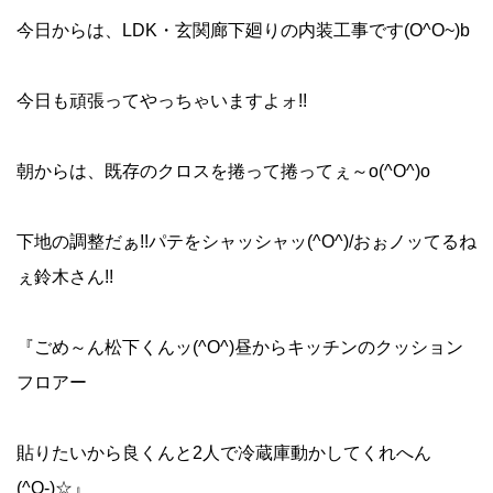
今日からは、LDK・玄関廊下廻りの内装工事です(O^O~)b
今日も頑張ってやっちゃいますよォ!!
朝からは、既存のクロスを捲って捲ってぇ～o(^O^)o
下地の調整だぁ!!パテをシャッシャッ(^O^)/おぉノッてるね
ぇ鈴木さん!!
『ごめ～ん松下くんッ(^O^)昼からキッチンのクッション
フロアー
貼りたいから良くんと2人で冷蔵庫動かしてくれへん
(^O-)☆』