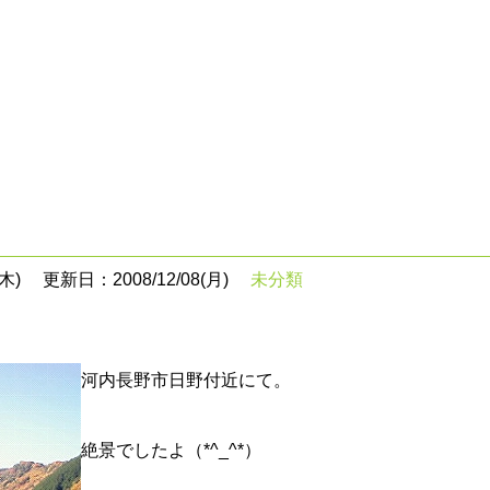
木)
更新日：2008/12/08(月)
未分類
河内長野市日野付近にて。
絶景でしたよ（*^_^*）