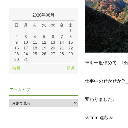
2026年08月
日
月
火
水
木
金
土
1
2
3
4
5
6
7
8
9
10
11
12
13
14
15
16
17
18
19
20
21
22
23
24
25
26
27
28
29
30
31
車を一度停めて、1分ほ
前月
翌月
仕事中のせかせか(^_
アーカイブ
変わりました。
≪from 達哉≫