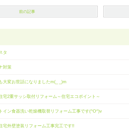
前の記事
スタ
ナ対策
も大変お世話になりましたm(_ _)m
住宅2重サッシ取付リフォーム～住宅エコポイント～
トイン食器洗い乾燥機取替リフォーム工事です(^O^)v
住宅外壁塗装リフォーム工事完工です!!