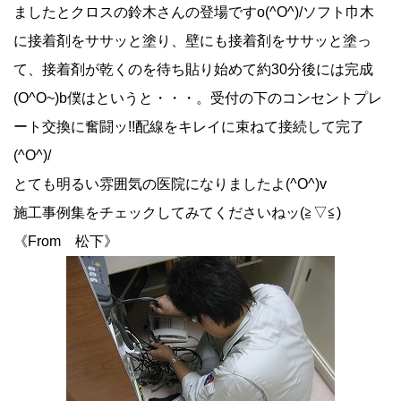
ましたとクロスの鈴木さんの登場ですo(^O^)/ソフト巾木
に接着剤をササッと塗り、壁にも接着剤をササッと塗っ
て、接着剤が乾くのを待ち貼り始めて約30分後には完成
(O^O~)b僕はというと・・・。受付の下のコンセントプレ
ート交換に奮闘ッ!!配線をキレイに束ねて接続して完了
(^O^)/
とても明るい雰囲気の医院になりましたよ(^O^)v
施工事例集をチェックしてみてくださいねッ(≧▽≦)
《From 松下》