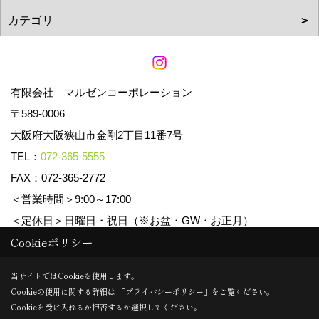
有限会社 マルゼンコーポレーション
〒589-0006
大阪府大阪狭山市金剛2丁目11番7号
TEL：
072-365-5555
FAX：072-365-2772
＜営業時間＞9:00～17:00
＜定休日＞日曜日・祝日（※お盆・GW・お正月）
Cookieポリシー
Copyright (c) マルゼンコーポレーション. All Rights Reserved.
当サイトではCookieを使用します。
Cookieの使用に関する詳細は 「
プライバシーポリシー
」をご覧ください。
Produced by
ゴデスクリエイト
Cookieを受け入れるか拒否するか選択してください。