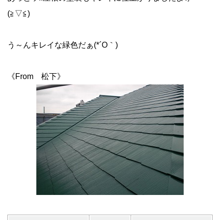
(≧▽≦)
う～んキレイな緑色だぁ(*´O｀)
《From 松下》