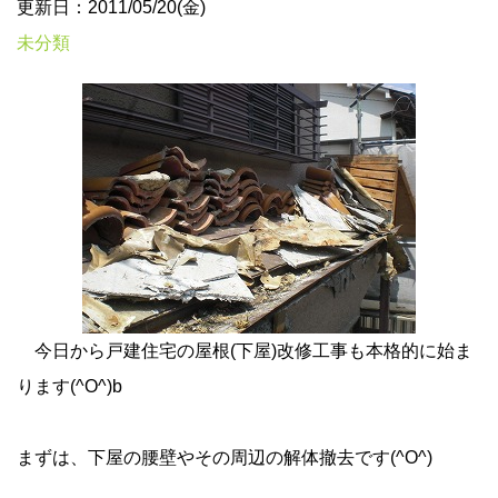
更新日：2011/05/20(金)
未分類
今日から戸建住宅の屋根(下屋)改修工事も本格的に始ま
ります(^O^)b
まずは、下屋の腰壁やその周辺の解体撤去です(^O^)