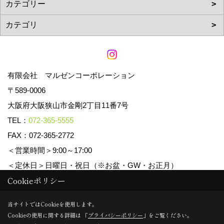
有限会社 マルゼンコーポレーション
〒589-0006
大阪府大阪狭山市金剛2丁目11番7号
TEL：
072-365-5555
FAX：072-365-2772
＜営業時間＞9:00～17:00
＜定休日＞日曜日・祝日（※お盆・GW・お正月）
Cookieポリシー
Copyright (c) マルゼンコーポレーション. All Rights Reserved.
当サイトではCookieを使用します。
Cookieの使用に関する詳細は 「
プライバシーポリシー
」をご覧ください。
Produced by
ゴデスクリエイト