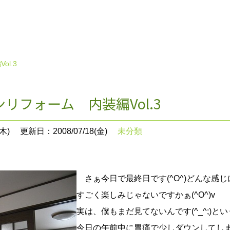
l.3
リフォーム 内装編Vol.3
木)
更新日：2008/07/18(金)
未分類
さぁ今日で最終日です(^O^)どんな感じ
すごく楽しみじゃないですかぁ(^O^)v
実は、僕もまだ見てないんです(^_^;)と
今日の午前中に胃痛で少しダウンしてしまい