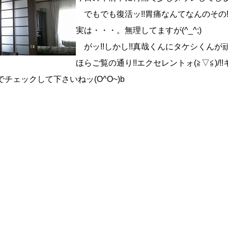
でもでも復活ッ!!胃痛なんてなんのその!!っ
実は・・・。無理してますが(^_^;)
がッ!!しかし!!真哉くんにタケシくんが
ほらご覧の通り!!エクセレントォ(≧▽≦)/!
でチェックして下さいねッ(O^O~)b