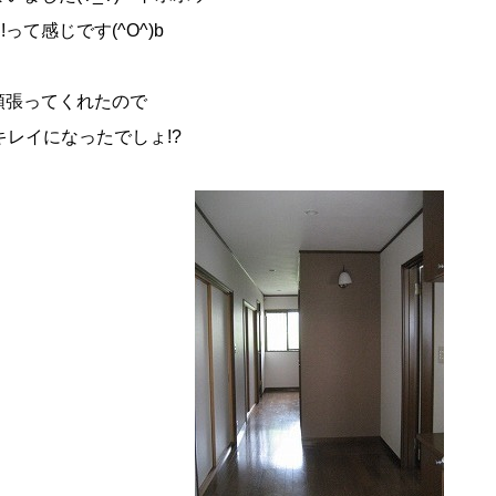
て感じです(^O^)b
頑張ってくれたので
!キレイになったでしょ!?