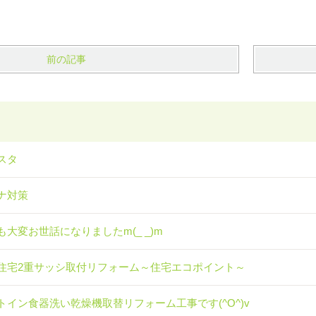
前の記事
スタ
ナ対策
も大変お世話になりましたm(_ _)m
住宅2重サッシ取付リフォーム～住宅エコポイント～
トイン食器洗い乾燥機取替リフォーム工事です(^O^)v