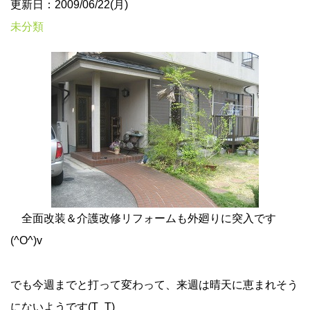
更新日：2009/06/22(月)
未分類
全面改装＆介護改修リフォームも外廻りに突入です
(^O^)v
でも今週までと打って変わって、来週は晴天に恵まれそう
にないようです(T_T)ゝ