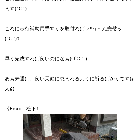
ます(^O^)
これに歩行補助用手すりを取付ればッ!!う～ん完璧ッ
(^O^)b
早く完成すれば良いのになぁ(O´O｀)
あぁ来週は、良い天候に恵まれるように祈るばかりです(≧
人≦)
《From 松下》