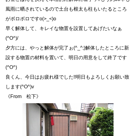
風雨に晒されているので土台も根太も柱もいたるところ
がボロボロですo(>_<)o
早く解体して、キレイな物置を設置してあげたいなぁ
(^O^)/
夕方には、やっと解体が完了ぉ(^_^;)解体したところに新
設する物置の材料を置いて、明日の用意をして終了です
(^O^)
良くん、今日はお疲れ様でした!!明日もよろしくお願い致
します(^O^)v
《From 松下》