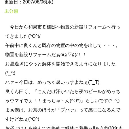
更新日：2007/06/06(水)
未分類
今日から和泉市Ｅ様邸へ物置の新設リフォームへ行っ
てきました(^O^)/
午前中に良くんと既存の物置の中の物を出して・・・。
物置を新設リフォームだぁo(≧▽≦)/！！
お昼過ぎにやっと解体を開始できるようになりました
(*_*;)
ハァ～今日は、めっちゃ暑いっすよねぇ(T_T)ゝ
良くん曰く、『こんだけ汗かいたら夜のビールがめっち
ゃウマイでぇ！！まっちゃ～ん(^O^)』らしいです(^_^;)
まぁ僕は、お茶のほうが『プハァ』って感じになるんで
すけどねぇ(^O^)
お昼ごはんを挟んで本格的に解体に着手ッ!!もう約30年も