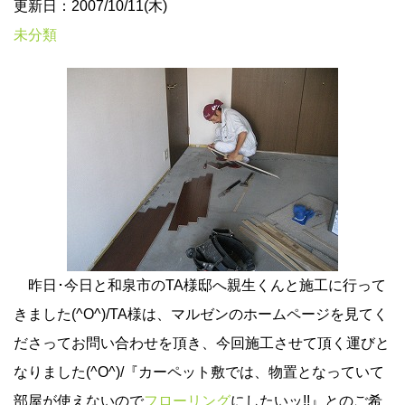
更新日：2007/10/11(木)
未分類
昨日･今日と和泉市のTA様邸へ親生くんと施工に行って
きました(^O^)/TA様は、マルゼンのホームページを見てく
ださってお問い合わせを頂き、今回施工させて頂く運びと
なりました(^O^)/『カーペット敷では、物置となっていて
部屋が使えないので
フローリング
にしたいッ!!』とのご希