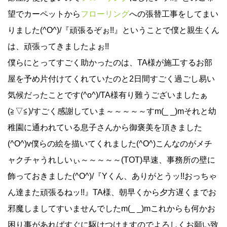
望でカーペットから
フローリング
への張替工事をしてまい
りました(^O^)/『頑張るぞぉ!!』ということで僕と親生くん
は、頑張ってきましたよぉ!!
僕らにとってすごく助かったのは、TA様が施工するお部
屋を予め片付けてくれていたのと2日間すごく過ごし易い
気候だったことです(^o^)/TA様有り難うございましたぁ
(≧▽≦)/すごく感謝していま～～～～～すm(_ _)mそれと幼
稚園に通われている息子さんから御褒美を頂きました
(^O^)v僕らの絵を描いてくれました(^O^)こんなのがメチ
ャクチャうれしいぃ～～～～～(TOT)早速、事務所の壁に
飾っておきました(^O^)/『Yくん、ありがとうッ!!おっちゃ
ん達また頑張るねッ!!』TA様、朝早くから夕方遅くまでお
邪魔しましてすいませんでしたm(_ _)mこれからも何かお
困り事があればすぐに駆けつけますのでよろしくお願い致