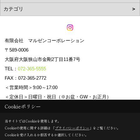
有限会社 マルゼンコーポレーション
〒589-0006
大阪府大阪狭山市金剛2丁目11番7号
TEL：
072-365-5555
FAX：072-365-2772
＜営業時間＞9:00～17:00
＜定休日＞日曜日・祝日（※お盆・GW・お正月）
Cookieポリシー
Copyright (c) マルゼンコーポレーション. All Rights Reserved.
当サイトではCookieを使用します。
Cookieの使用に関する詳細は 「
プライバシーポリシー
」をご覧ください。
Produced by
ゴデスクリエイト
Cookieを受け入れるか拒否するか選択してください。