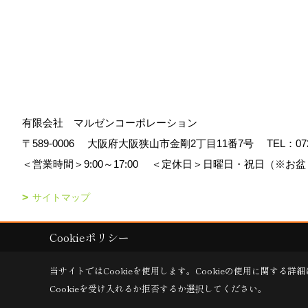
有限会社 マルゼンコーポレーション
〒589-0006
大阪府大阪狭山市金剛2丁目11番7号
TEL：
07
＜営業時間＞9:00～17:00
＜定休日＞日曜日・祝日（※お盆
サイトマップ
Cookieポリシー
Copyright (c) マルゼンコーポレーション. All Rights Reserved.
|
Produc
当サイトではCookieを使用します。
Cookieの使用に関する詳細
Cookieを受け入れるか拒否するか選択してください。