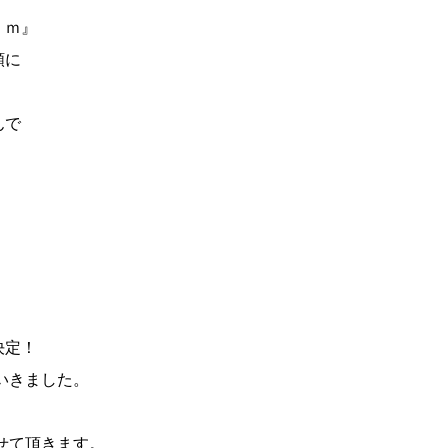
）ｍ』
額に
。
んで
決定！
いきました。
せて頂きます。