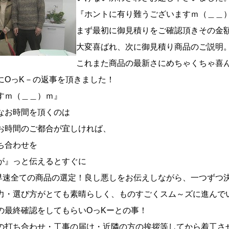
『ホントに有り難うございますｍ（＿＿
まず最初に御見積りをご確認頂きその金
大変喜ばれ、次に御見積り商品のご説明
これまた商品の最新さにめちゃくちゃ喜
にOっK－の返事を頂きました！
すｍ（＿＿）ｍ』
なお時間を頂くのは
お時間のご都合が宜しければ、
ち合わせを
が』っと伝えるとすぐに
、早速全ての商品の選定！良し悪しをお伝えしながら、一つずつ
力・選び方がとても素晴らしく、ものすごくスム～ズに進んで
の最終確認をしてもらいOっKーとの事！
の打ち合わせ・工事の届け・近隣の方の挨拶等してから着工さ