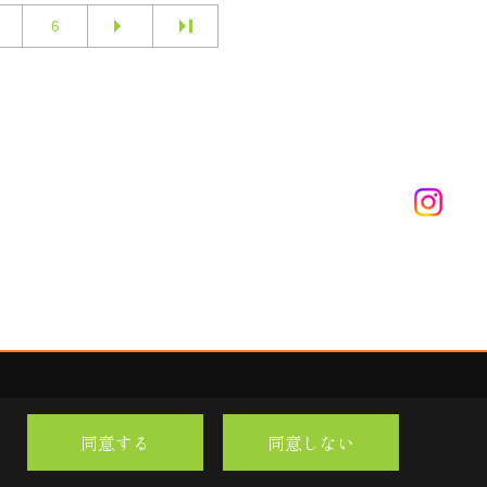
6
同意する
同意しない