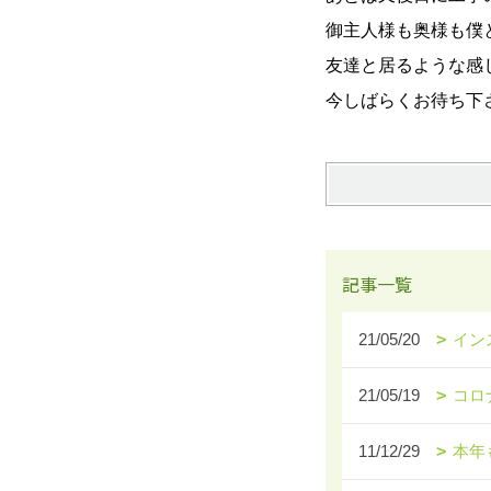
御主人様も奥様も僕
友達と居るような感
今しばらくお待ち下さ
記事一覧
21/05/20
イン
21/05/19
コロ
11/12/29
本年