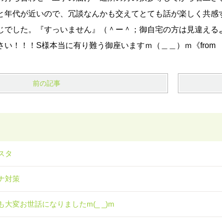
と年代が近いので、冗談なんかも交えてとても話が楽しく共感
じでした。『すっいません』（＾ー＾；御自宅の方は見違える
い！！！S様本当に有り難う御座いますｍ（＿＿）ｍ《from
前の記事
スタ
ナ対策
も大変お世話になりましたm(_ _)m