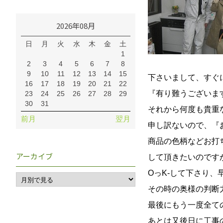
2026年08月
日
月
火
水
木
金
土
1
2
3
4
5
6
7
8
9
10
11
12
13
14
15
下さいまして、すぐ
16
17
18
19
20
21
22
『有り難うございま
23
24
25
26
27
28
29
30
31
それから何度も貴重
前月
翌月
申し訳ないので、『
商品の色柄などお打
アーカイブ
して頂きたいのです
OっK-して下さり
その時の奥様の判断
最後にもう一度全て
あとは又後日に工事