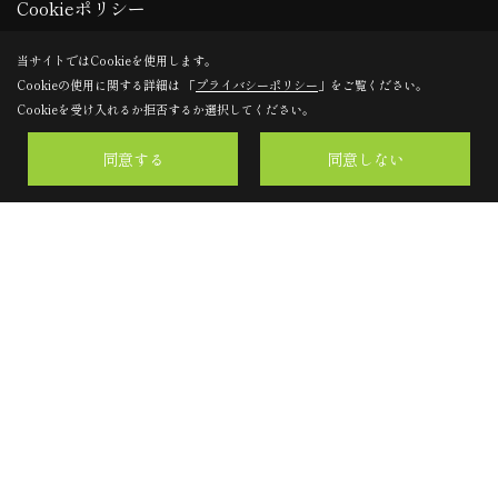
Cookieポリシー
当サイトではCookieを使用します。
Cookieの使用に関する詳細は 「
プライバシーポリシー
」をご覧ください。
有限会社 マルゼンコーポレーション
Cookieを受け入れるか拒否するか選択してください。
〒589-0006
同意する
同意しない
大阪府大阪狭山市金剛2丁目11番7号
TEL：
072-365-5555
FAX：072-365-2772
＜営業時間＞9:00～17:00
＜定休日＞日曜日・祝日（※お盆・GW・お正月）
Copyright (c) マルゼンコーポレーション. All Rights Reserved.
Produced by
ゴデスクリエイト