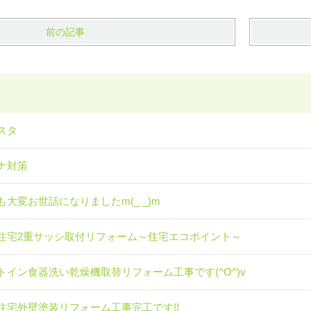
前の記事
スタ
ナ対策
も大変お世話になりましたm(_ _)m
住宅2重サッシ取付リフォーム～住宅エコポイント～
トイン食器洗い乾燥機取替リフォーム工事です(^O^)v
住宅外壁塗装リフォーム工事完工です!!