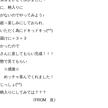
に、柄入りに
いのでやってみよう♪
超～楽しみにしておられ、
いただく為にドキっドキっ(^^)
届けに＝３＝３
かったので
さんに直してもらい完成！！！
態で見てもらい
激☆
ャ喜んでくれました！
っしょ(^^)
入りにしてみては？？？
ROM 良》