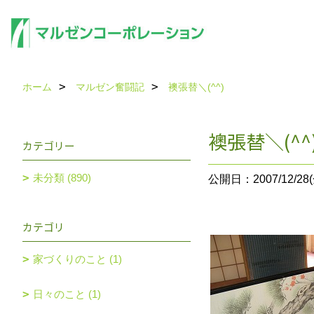
ホーム
マルゼン奮闘記
襖張替＼(^^)
襖張替＼(^^
カテゴリー
未分類 (890)
公開日：2007/12/28(
カテゴリ
家づくりのこと (1)
日々のこと (1)