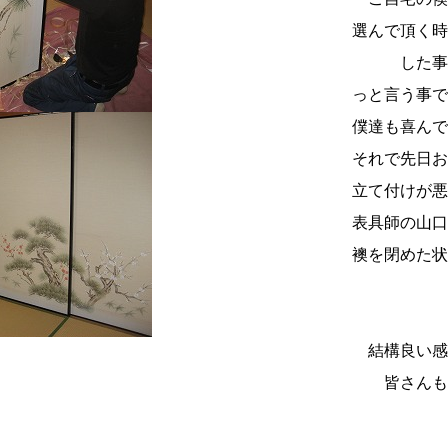
選んで頂く時
した事がな
っと言う事で
僕達も喜んで
それで先日お
立て付けが悪
表具師の山口
襖を閉めた状
☆感
めッチ
結構良い感じ
皆さんも柄
《F