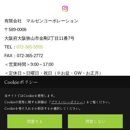
有限会社 マルゼンコーポレーション
〒589-0006
大阪府大阪狭山市金剛2丁目11番7号
TEL：
072-365-5555
FAX：072-365-2772
＜営業時間＞9:00～17:00
＜定休日＞日曜日・祝日（※お盆・GW・お正月）
Cookieポリシー
Copyright (c) マルゼンコーポレーション. All Rights Reserved.
当サイトではCookieを使用します。
Cookieの使用に関する詳細は 「
プライバシーポリシー
」をご覧ください。
Produced by
ゴデスクリエイト
Cookieを受け入れるか拒否するか選択してください。
同意する
同意しない