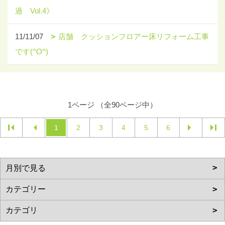
過 Vol.4》
11/11/07
店舗 クッションフロアー床リフォーム工事
です(^O^)
1ページ （全90ページ中）
1
2
3
4
5
6