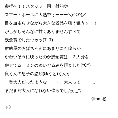
参拝へ！！スタッフ一同、射的や
スマートボールに大熱中ぅーーー＼(^O^)／
目を血走らせながら大きな景品を狙う狙うッ！！
がしかしそんなに甘くありませんすべて
残念賞でしたウゥッ(T_T)ゝ
射的屋のおばちゃんにあまりにも僕らが
かわいそうに映ったのか残念賞は、３人分を
併せてムーミンのぬいぐるみを頂ました(^O^)
良くんの息子の悠翔(ゆうと)くんが
一番大人だったような・・・。大人って・・・。
まだまだ大人になれない僕らでした(^_^;
《from 松
下》