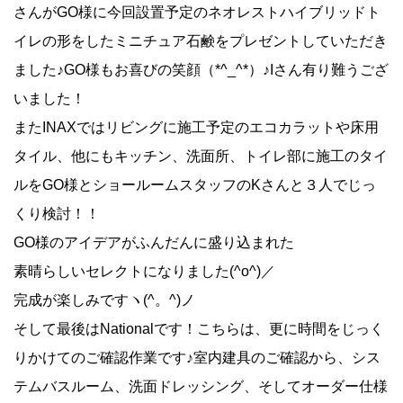
さんがGO様に今回設置予定のネオレストハイブリッドト
イレの形をしたミニチュア石鹸をプレゼントしていただき
ました♪GO様もお喜びの笑顔（*^_^*）♪Iさん有り難うござ
いました！
またINAXではリビングに施工予定のエコカラットや床用
タイル、他にもキッチン、洗面所、トイレ部に施工のタイ
ルをGO様とショールームスタッフのKさんと３人でじっ
くり検討！！
GO様のアイデアがふんだんに盛り込まれた
素晴らしいセレクトになりました(^o^)／
完成が楽しみですヽ(^。^)ノ
そして最後はNationalです！こちらは、更に時間をじっく
りかけてのご確認作業です♪室内建具のご確認から、シス
テムバスルーム、洗面ドレッシング、そしてオーダー仕様