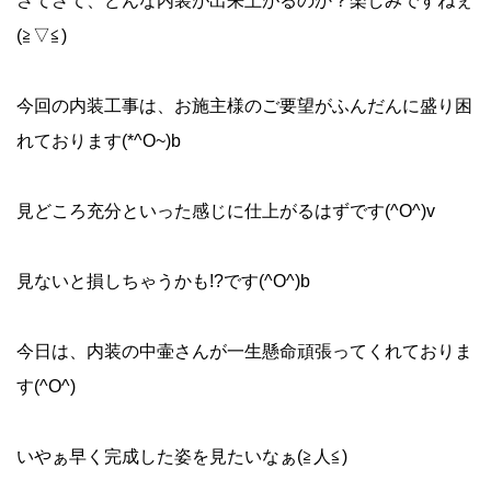
さてさて、どんな内装が出来上がるのか？楽しみですねぇ
(≧▽≦)
今回の内装工事は、お施主様のご要望がふんだんに盛り困
れております(*^O~)b
見どころ充分といった感じに仕上がるはずです(^O^)v
見ないと損しちゃうかも!?です(^O^)b
今日は、内装の中壷さんが一生懸命頑張ってくれておりま
す(^O^)
いやぁ早く完成した姿を見たいなぁ(≧人≦)