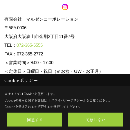
有限会社 マルゼンコーポレーション
〒589-0006
大阪府大阪狭山市金剛2丁目11番7号
TEL：
072-365-5555
FAX：072-365-2772
＜営業時間＞9:00～17:00
＜定休日＞日曜日・祝日（※お盆・GW・お正月）
Cookieポリシー
Copyright (c) マルゼンコーポレーション. All Rights Reserved.
当サイトではCookieを使用します。
Cookieの使用に関する詳細は 「
プライバシーポリシー
」をご覧ください。
Produced by
ゴデスクリエイト
Cookieを受け入れるか拒否するか選択してください。
同意する
同意しない