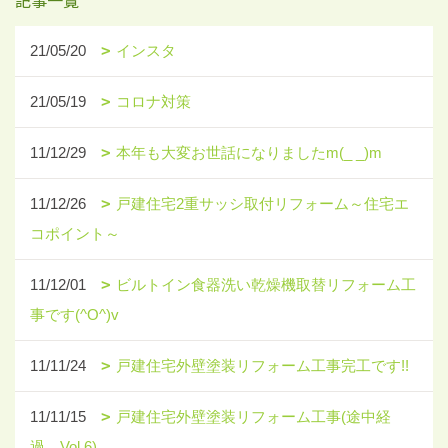
記事一覧
21/05/20
インスタ
21/05/19
コロナ対策
11/12/29
本年も大変お世話になりましたm(_ _)m
11/12/26
戸建住宅2重サッシ取付リフォーム～住宅エ
コポイント～
11/12/01
ビルトイン食器洗い乾燥機取替リフォーム工
事です(^O^)v
11/11/24
戸建住宅外壁塗装リフォーム工事完工です!!
11/11/15
戸建住宅外壁塗装リフォーム工事(途中経
過 Vol.6)