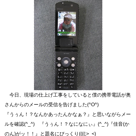
今日、現場の仕上げ工事をしていると僕の携帯電話が奥
さんからのメールの受信を告げました(^O^)
『うぅん！？なんかあったんかなぁ？』と思いながらメー
ルを確認(^_^)ゝ『うぅん！？なになにぃ』(^_^)『佳音(か
のん)がッ！！』と題名にびっくり((((;>_<)