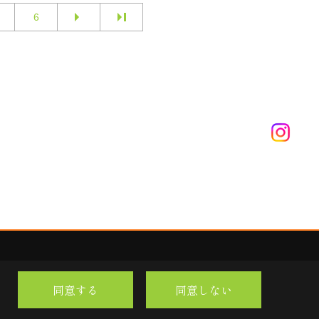
6
同意する
同意しない