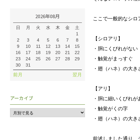
2026年08月
ここで一般的なシロ
日
月
火
水
木
金
土
1
【シロアリ】
2
3
4
5
6
7
8
9
10
11
12
13
14
15
・胴にくびれがない
16
17
18
19
20
21
22
・触覚がまっすぐ
23
24
25
26
27
28
29
30
31
・翅（ハネ）の大き
前月
翌月
【アリ】
アーカイブ
・胴に細いくびれが
・触覚がくの字
・翅（ハネ）の大き
前述しました通り、