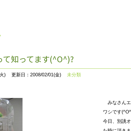
?
て知ってます(^O^)?
火)
更新日：2008/02/01(金)
未分類
みなさんエ
ワシです(^O^
今日、別誂オ
た時に頂きまし