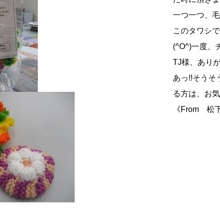
一つ一つ、毛
このタワシで
(^O^)一度
TJ様、ありが
あっ!!そう
る方は、お気
《From 松