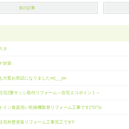
前の記事
スタ
ナ対策
も大変お世話になりましたm(_ _)m
住宅2重サッシ取付リフォーム～住宅エコポイント～
トイン食器洗い乾燥機取替リフォーム工事です(^O^)v
住宅外壁塗装リフォーム工事完工です!!