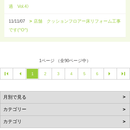
過 Vol.4》
11/11/07
店舗 クッションフロアー床リフォーム工事
です(^O^)
1ページ （全90ページ中）
1
2
3
4
5
6