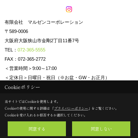
有限会社 マルゼンコーポレーション
〒589-0006
大阪府大阪狭山市金剛2丁目11番7号
TEL：
072-365-5555
FAX：072-365-2772
＜営業時間＞9:00～17:00
＜定休日＞日曜日・祝日（※お盆・GW・お正月）
Cookieポリシー
Copyright (c) マルゼンコーポレーション. All Rights Reserved.
当サイトではCookieを使用します。
Cookieの使用に関する詳細は 「
プライバシーポリシー
」をご覧ください。
Produced by
ゴデスクリエイト
Cookieを受け入れるか拒否するか選択してください。
同意する
同意しない