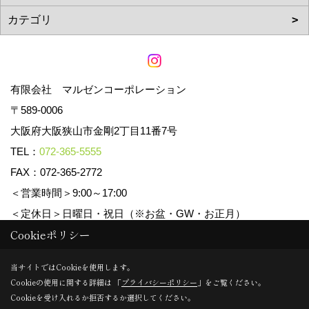
有限会社 マルゼンコーポレーション
〒589-0006
大阪府大阪狭山市金剛2丁目11番7号
TEL：
072-365-5555
FAX：072-365-2772
＜営業時間＞9:00～17:00
＜定休日＞日曜日・祝日（※お盆・GW・お正月）
Cookieポリシー
Copyright (c) マルゼンコーポレーション. All Rights Reserved.
当サイトではCookieを使用します。
Cookieの使用に関する詳細は 「
プライバシーポリシー
」をご覧ください。
Produced by
ゴデスクリエイト
Cookieを受け入れるか拒否するか選択してください。