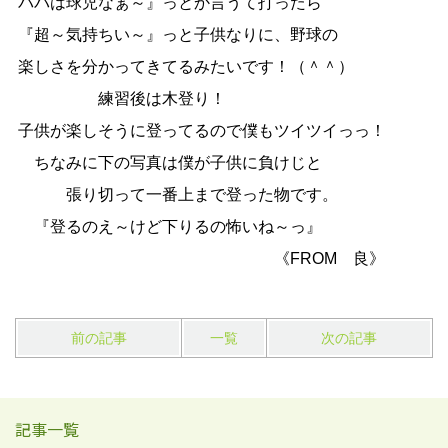
パパは球児なぁ～』っとか言うて打ったら
『超～気持ちい～』っと子供なりに、野球の
楽しさを分かってきてるみたいです！（＾＾）
練習後は木登り！
子供が楽しそうに登ってるので僕もツイツイっっ！
ちなみに下の写真は僕が子供に負けじと
張り切って一番上まで登った物です。
『登るのえ～けど下りるの怖いね～っ』
《FROM 良》
前の記事
一覧
次の記事
記事一覧